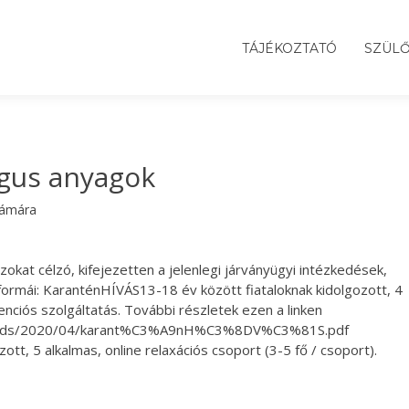
TÁJÉKOZTATÓ
SZÜL
ógus anyagok
zámára
kat célzó, kifejezetten a jelenlegi járványügyi intézkedések,
i formái: KaranténHÍVÁS13-18 év között fiataloknak kidolgozott, 4
enciós szolgáltatás. További részletek ezen a linken
/uploads/2020/04/karant%C3%A9nH%C3%8DV%C3%81S.pdf
tt, 5 alkalmas, online relaxációs csoport (3-5 fő / csoport).