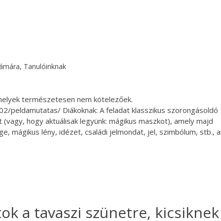
zámára
,
Tanulóinknak
, amelyek természetesen nem kötelezőek.
02/peldamutatas/ Diákoknak: A feladat klasszikus szorongásoldó
t (vagy, hogy aktuálisak legyünk: mágikus maszkot), amely majd
 mágikus lény, idézet, családi jelmondat, jel, szimbólum, stb., a
tok a tavaszi szünetre, kicsiknek