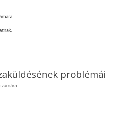
zámára
atnak.
szaküldésének problémái
 számára