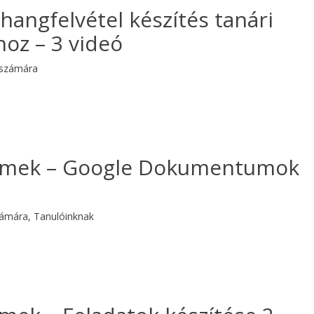
hangfelvétel készítés tanári
oz – 3 videó
 számára
rmek – Google Dokumentumok
zámára
,
Tanulóinknak