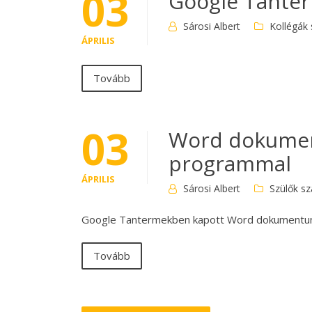
03
Google Tanter
Sárosi Albert
Kollégák
ÁPRILIS
Tovább
03
Word dokumen
programmal
ÁPRILIS
Sárosi Albert
Szülők s
Google Tantermekben kapott Word dokumentum
Tovább