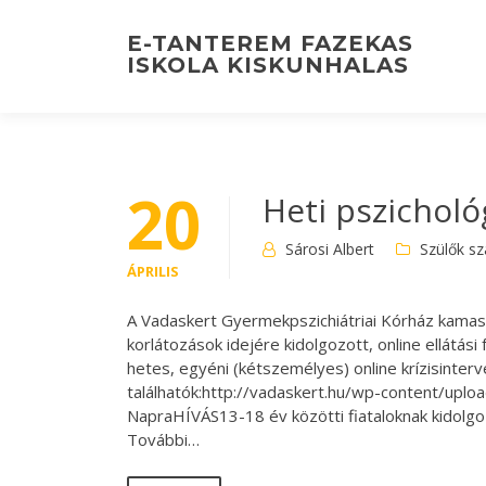
Skip
to
E-TANTEREM FAZEKAS
content
ISKOLA KISKUNHALAS
20
Heti pszichol
Sárosi Albert
Szülők s
ÁPRILIS
A Vadaskert Gyermekpszichiátriai Kórház kamaszo
korlátozások idejére kidolgozott, online ellátás
hetes, egyéni (kétszemélyes) online krízisinterv
találhatók:http://vadaskert.hu/wp-content
NapraHÍVÁS13-18 év közötti fiataloknak kidolgozo
További…