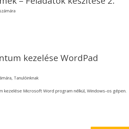
mek – Feladatok készítése 2.
 számára
tum kezelése WordPad
zámára
,
Tanulóinknak
 kezelése Microsoft Word program nélkül, Windows-os gépen.