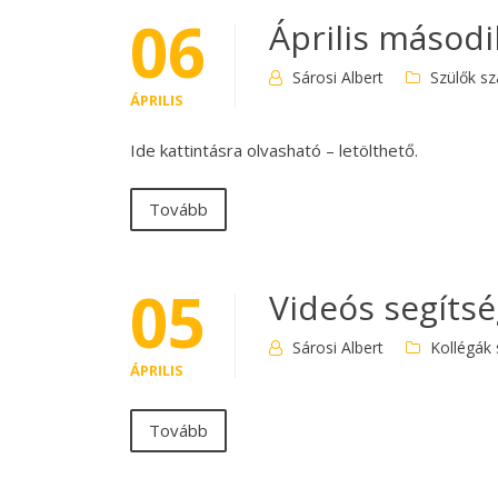
06
Április másodi
Sárosi Albert
Szülők s
ÁPRILIS
Ide kattintásra olvasható – letölthető.
Tovább
05
Videós segítsé
Sárosi Albert
Kollégák
ÁPRILIS
Tovább