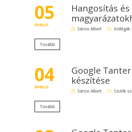
05
Hangosítás és 
magyarázatokh
ÁPRILIS
Sárosi Albert
Kollégák
Tovább
04
Google Tante
készítése
ÁPRILIS
Sárosi Albert
Szülők s
Tovább