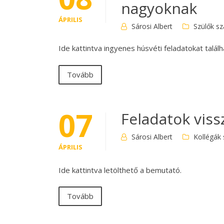
nagyoknak
ÁPRILIS
Sárosi Albert
Szülők s
Ide kattintva ingyenes húsvéti feladatokat találh
Tovább
07
Feladatok vis
Sárosi Albert
Kollégák
ÁPRILIS
Ide kattintva letölthető a bemutató.
Tovább