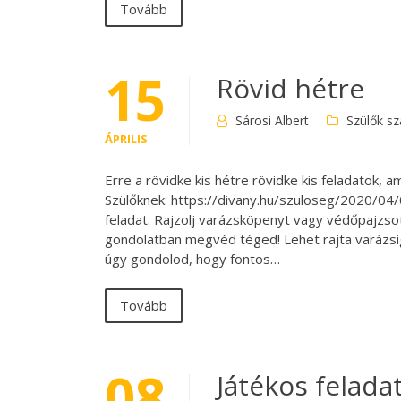
Tovább
15
Rövid hétre
Sárosi Albert
Szülők s
ÁPRILIS
Erre a rövidke kis hétre rövidke kis feladatok
Szülőknek: https://divany.hu/szuloseg/2020/04/
feladat: Rajzolj varázsköpenyt vagy védőpajzso
gondolatban megvéd téged! Lehet rajta varázsige,
úgy gondolod, hogy fontos…
Tovább
08
Játékos felada