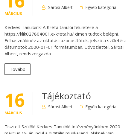
16
Sárosi Albert
Egyéb kategória
MÁRCIUS
Kedves Tanulóink! A Kréta tanulói felületére a
https://klik027804001.e-kreta.hu/ címen tudtok belépni.
Felhasználónév az oktatási azonosítótok, jelszó a születési
dátumotok 2000-01-01 formátumban. Üdvözlettel, Sárosi
Albert, rendszergazda
Tovább
16
Tájékoztató
Sárosi Albert
Egyéb kategória
MÁRCIUS
Tisztelt Szülők! Kedves Tanulók! Intézményünkben 2020.
március 18-án indul a digitális munkarend. Akiknek van