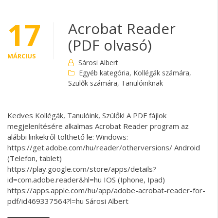
17
Acrobat Reader
(PDF olvasó)
MÁRCIUS
Sárosi Albert
Egyéb kategória
,
Kollégák számára
,
Szülők számára
,
Tanulóinknak
Kedves Kollégák, Tanulóink, Szülők! A PDF fájlok
megjelenítésére alkalmas Acrobat Reader program az
alábbi linkekről tölthető le: Windows:
https://get.adobe.com/hu/reader/otherversions/ Android
(Telefon, tablet)
https://play.google.com/store/apps/details?
id=com.adobe.reader&hl=hu IOS (Iphone, Ipad)
https://apps.apple.com/hu/app/adobe-acrobat-reader-for-
pdf/id469337564?l=hu Sárosi Albert