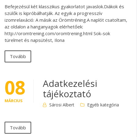
Befejezésül két klasszikus gyakorlatot javaslok.Diákok és
szülők is kipróbálhatják. Az egyik a progresszív
izomrelaxáció: A másik az Örömtréning.A naplót csatoltam,
az oldalon a hanganyagok elérhetőek:
http://oromtrening.com/oromtrening.html Sok-sok
türelmet és napsütést, Ilona
Tovább
08
Adatkezelési
tájékoztató
MÁRCIUS
Sárosi Albert
Egyéb kategória
Tovább